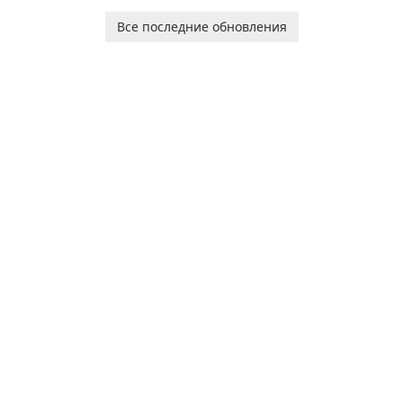
software application
designed to help you
Все последние обновления
calculate your Body Mass
Index quickly and accurately.