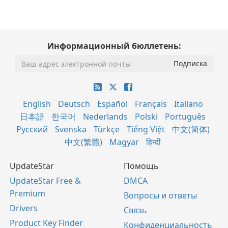
Информационный бюллетень:
English
Deutsch
Español
Français
Italiano
日本語
한국어
Nederlands
Polski
Português
Русский
Svenska
Türkçe
Tiếng Việt
中文(简体)
中文(繁體)
Magyar
हिन्दी
UpdateStar
Помощь
UpdateStar Free &
DMCA
Premium
Вопросы и ответы
Drivers
Связь
Product Key Finder
Конфиденциальность