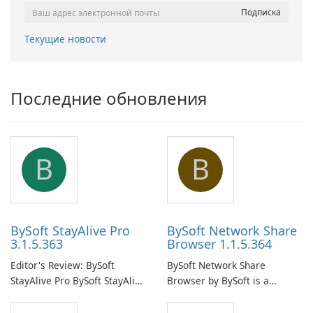
Текущие новости
Последние обновления
B
B
BySoft StayAlive Pro
BySoft Network Share
3.1.5.363
Browser 1.1.5.364
Editor's Review: BySoft
BySoft Network Share
StayAlive Pro BySoft StayAlive
Browser by BySoft is a
Pro is a reliable software
comprehensive software
application designed to
application that allows users