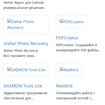
Stellar Repair для Outlook:
Breitbandmessung от zafaco
универсальное решение
GmbH!
для восстановления
электронной почты
PDFCreator
Stellar Photo Recovery
PDFCreator: Создавайте и
конвертируйте PDF-файлы с
Stellar Photo Recovery:
легкостью!
Восстановите свои
потерянные воспоминания
с легкостью
DAEMON Tools Lite
Mailbird
Эффективное программное
Оптимизируйте работу с
обеспечение для
электронной почтой с
виртуальных дисков
помощью Mailbird от