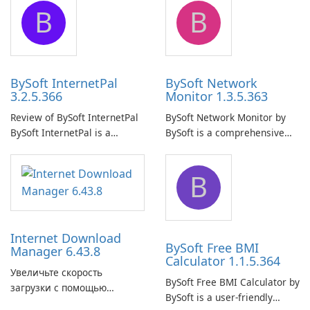
B
B
ensure the continuous and
to easily browse and manage
uninterrupted operation of
shared folders on their
your computer system.
network.
BySoft InternetPal
BySoft Network
3.2.5.366
Monitor 1.3.5.363
Review of BySoft InternetPal
BySoft Network Monitor by
BySoft InternetPal is a
BySoft is a comprehensive
comprehensive software
network monitoring software
application designed to
designed to help businesses
B
monitor your internet
effectively manage their
connection and provide real-
network infrastructure.
time insights into its
performance.
Internet Download
BySoft Free BMI
Manager 6.43.8
Calculator 1.1.5.364
Увеличьте скорость
BySoft Free BMI Calculator by
загрузки с помощью
BySoft is a user-friendly
Internet Download Manager!