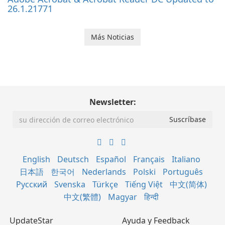
26.1.21771
Más Noticias
Newsletter:
English
Deutsch
Español
Français
Italiano
日本語
한국어
Nederlands
Polski
Português
Русский
Svenska
Türkçe
Tiếng Việt
中文(简体)
中文(繁體)
Magyar
हिन्दी
UpdateStar
Ayuda y Feedback