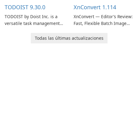
multiple devices.
TODOIST 9.30.0
XnConvert 1.114
TODOIST by Doist Inc. is a
XnConvert — Editor’s Review:
versatile task management
Fast, Flexible Batch Image
tool designed to help
Converter for Windows,
individuals and teams
macOS and Linux XnConvert
Todas las últimas actualizaciones
organize their work and
is a polished, cross-platform
increase productivity.
batch image processor from
XnSoft that balances depth
and simplicity.