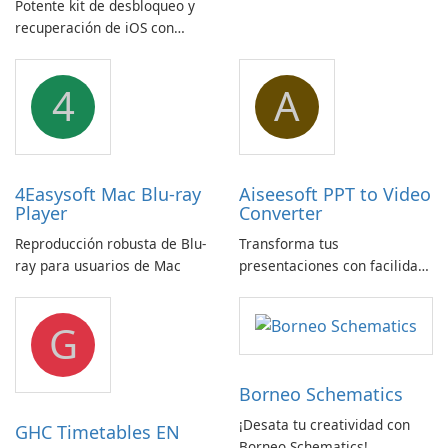
Potente kit de desbloqueo y
Breitbandmessung de zafaco
recuperación de iOS con
GmbH!
amplio soporte para
dispositivos
4
A
4Easysoft Mac Blu-ray
Aiseesoft PPT to Video
Player
Converter
Reproducción robusta de Blu-
Transforma tus
ray para usuarios de Mac
presentaciones con facilidad
usando Aiseesoft PPT a
Convertidor de Vídeo
G
Borneo Schematics
¡Desata tu creatividad con
GHC Timetables EN
Borneo Schematics!