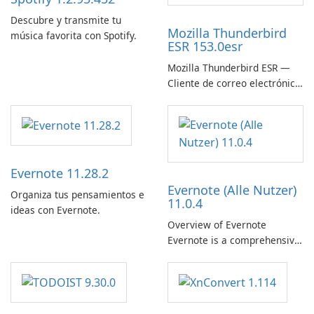
Descubre y transmite tu
Mozilla Thunderbird
música favorita con Spotify.
ESR 153.0esr
Mozilla Thunderbird ESR —
Cliente de correo electrónico
estable, seguro y listo para
empresas
Evernote 11.28.2
Evernote (Alle Nutzer)
Organiza tus pensamientos e
11.0.4
ideas con Evernote.
Overview of Evernote
Evernote is a comprehensive
note-taking and organization
software designed to help
users capture, organize, and
access information across