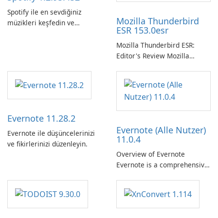
Spotify ile en sevdiğiniz
Mozilla Thunderbird
müzikleri keşfedin ve
ESR 153.0esr
yayınlayın.
Mozilla Thunderbird ESR:
Editor's Review Mozilla
Thunderbird ESR (Extended
Support Release) is the long-
term support channel of the
Thunderbird desktop email
client designed for
Evernote 11.28.2
organizations and users who
Evernote (Alle Nutzer)
need predictable …
Evernote ile düşüncelerinizi
11.0.4
ve fikirlerinizi düzenleyin.
Overview of Evernote
Evernote is a comprehensive
note-taking and organization
software designed to help
users capture, organize, and
access information across