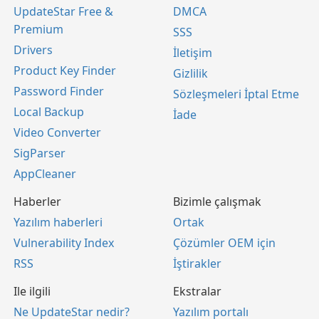
UpdateStar Free &
DMCA
Premium
SSS
Drivers
İletişim
Product Key Finder
Gizlilik
Password Finder
Sözleşmeleri İptal Etme
Local Backup
İade
Video Converter
SigParser
AppCleaner
Haberler
Bizimle çalışmak
Yazılım haberleri
Ortak
Vulnerability Index
Çözümler OEM için
RSS
İştirakler
Ile ilgili
Ekstralar
Ne UpdateStar nedir?
Yazılım portalı