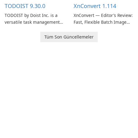
multiple devices.
TODOIST 9.30.0
XnConvert 1.114
TODOIST by Doist Inc. is a
XnConvert — Editor’s Review:
versatile task management
Fast, Flexible Batch Image
tool designed to help
Converter for Windows,
individuals and teams
macOS and Linux XnConvert
Tüm Son Güncellemeler
organize their work and
is a polished, cross-platform
increase productivity.
batch image processor from
XnSoft that balances depth
and simplicity.