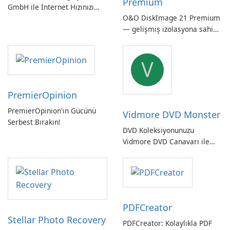
Premium
GmbH ile İnternet Hızınızı
O&O DiskImage 21 Premium
Kontrol Edin!
— gelişmiş izolasyona sahip
güçlü, Alman yapımı tam
sistem yedekleme
V
PremierOpinion
PremierOpinion'ın Gücünü
Vidmore DVD Monster
Serbest Bırakın!
DVD Koleksiyonunuzu
Vidmore DVD Canavarı ile
Açın
PDFCreator
Stellar Photo Recovery
PDFCreator: Kolaylıkla PDF