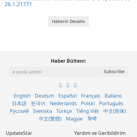
26.1.21771
Haberin Devamı
Haber Bülteni:
English
Deutsch
Español
Français
Italiano
日本語
한국어
Nederlands
Polski
Português
Русский
Svenska
Türkçe
Tiếng Việt
中文(简体)
中文(繁體)
Magyar
हिन्दी
UpdateStar
Yardım ve Geribildirim