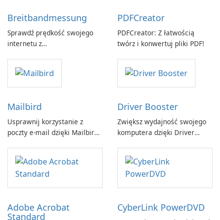
Breitbandmessung
PDFCreator
Sprawdź prędkość swojego
PDFCreator: Z łatwością
internetu z
twórz i konwertuj pliki PDF!
Breitbandmessung by zafaco
GmbH!
Mailbird
Driver Booster
Usprawnij korzystanie z
Zwiększ wydajność swojego
poczty e-mail dzięki Mailbird
komputera dzięki Driver
by Maryssael.
Booster firmy IObit
Adobe Acrobat
CyberLink PowerDVD
Standard