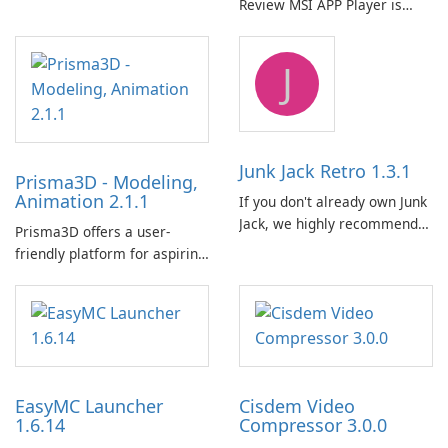
Review MSI APP Player is
MSI’s Windows Android
emulator built atop the
J
BlueStacks engine and tuned
for MSI hardware.
Junk Jack Retro 1.3.1
Prisma3D - Modeling,
Animation 2.1.1
If you don't already own Junk
Jack, we highly recommend
Prisma3D offers a user-
purchasing it before
friendly platform for aspiring
considering Junk Jack Retro.
3D creators to bring their
This game is where it all
imagination to life. With a
began! Junk Jack Retro,
wide range of tools and
formerly known as Junk Jack,
features, this app allows
now offers widescreen
users to easily design 3D
support.
models and generate
EasyMC Launcher
Cisdem Video
captivating animated scenes.
1.6.14
Compressor 3.0.0