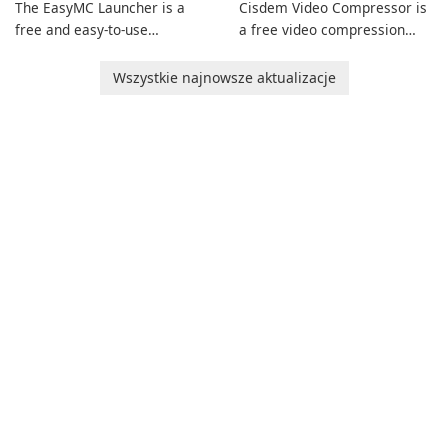
The EasyMC Launcher is a
Cisdem Video Compressor is
free and easy-to-use
a free video compression
Minecraft launcher
software for Mac. It allows
developed by EasyMC. It
users to compress media
Wszystkie najnowsze aktualizacje
allows Minecraft players to
files by setting the
quickly and easily access
percentage, target file size,
their favorite servers and
and file parameters to
mods with just a few clicks.
ensure satisfactory results.