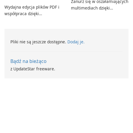
Zanurz się w oszałamiających
Wydajna edycja plików PDF i
multimediach dzięki
współpraca dzięki
CyberLink PowerDVD
programowi Adobe Acrobat
Standard.
Pliki nie są jeszcze dostępne.
Dodaj je.
Bądź na bieżąco
z UpdateStar freeware.