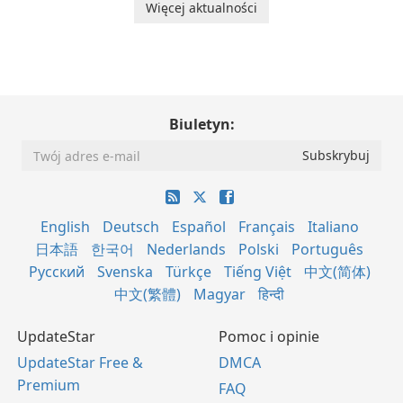
Więcej aktualności
Biuletyn:
English
Deutsch
Español
Français
Italiano
日本語
한국어
Nederlands
Polski
Português
Русский
Svenska
Türkçe
Tiếng Việt
中文(简体)
中文(繁體)
Magyar
हिन्दी
UpdateStar
Pomoc i opinie
UpdateStar Free &
DMCA
Premium
FAQ