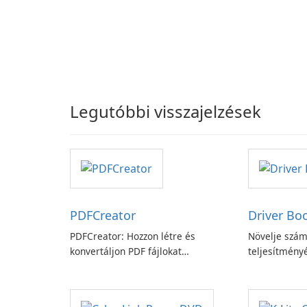
Legutóbbi visszajelzések
PDFCreator
Driver Bo
PDFCreator: Hozzon létre és
Növelje szám
konvertáljon PDF fájlokat
teljesítményé
könnyedén!
Booster funk