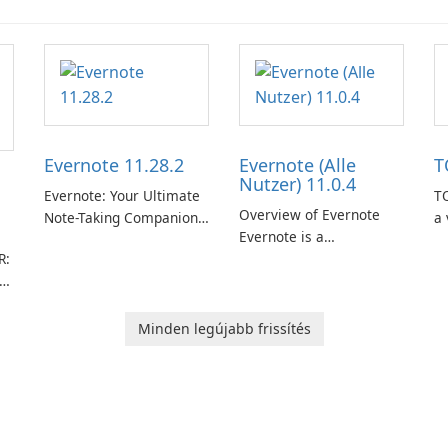
Evernote 11.28.2
Evernote (Alle
T
Nutzer) 11.0.4
Evernote: Your Ultimate
TO
Overview of Evernote
Note-Taking Companion
a 
Evernote is a
Evernote, developed by
m
R:
comprehensive note-
EverNote Corp., is a
de
taking and organization
versatile note-taking
in
software designed to
application that helps
or
help users capture,
users capture ideas,
in
Minden legújabb frissítés
rm
organize, and access
organize to-do lists, and
information across
keep track of important
multiple devices.
information.
or
s