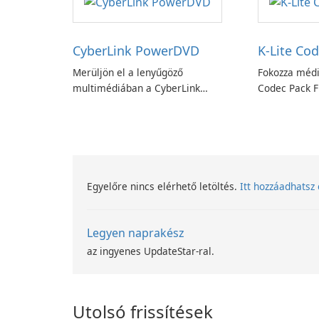
CyberLink PowerDVD
K-Lite Cod
Merüljön el a lenyűgöző
Fokozza médi
multimédiában a CyberLink
Codec Pack Fu
PowerDVD-vel
Egyelőre nincs elérhető letöltés.
Itt hozzáadhatsz 
Legyen naprakész
az ingyenes UpdateStar-ral.
Utolsó frissítések