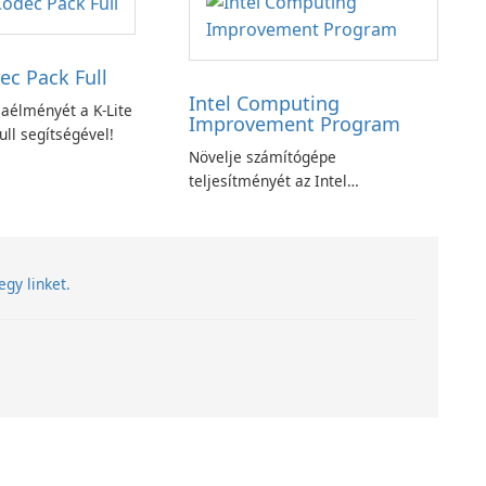
ec Pack Full
Intel Computing
aélményét a K-Lite
Improvement Program
ll segítségével!
Növelje számítógépe
teljesítményét az Intel
számítástechnika-fejlesztési
programjával
egy linket.