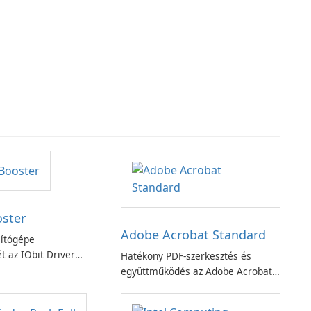
oster
Adobe Acrobat Standard
ítógépe
t az IObit Driver
Hatékony PDF-szerkesztés és
ciójával
együttműködés az Adobe Acrobat
Standard alkalmazással.