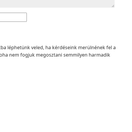
atba léphetünk veled, ha kérdéseink merülnének fel a
t soha nem fogjuk megosztani semmilyen harmadik