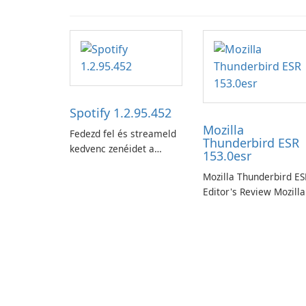
Spotify 1.2.95.452
Mozilla
Fedezd fel és streameld
Thunderbird ESR
kedvenc zenéidet a
153.0esr
Spotifyjal.
Mozilla Thunderbird ES
Editor's Review Mozilla
Thunderbird ESR
(Extended Support
Release) is the long-te
support channel of the
Thunderbird desktop
email client designed f
organizations and user