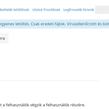
veltebb letöltések
Utolsó frissítések
Legfrissebb híreink
gyenes letöltés. Csak eredeti fájlok. Vírusellenőrzött és bi
yra
a felhasználók végzik a felhasználók részére.