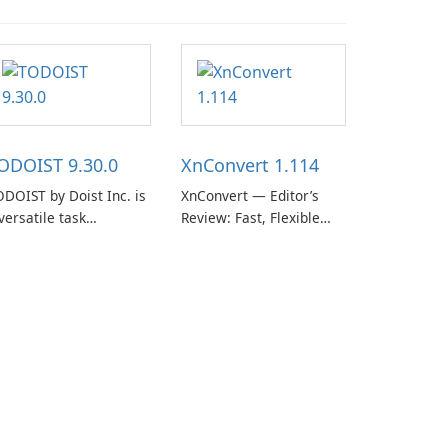
ODOIST 9.30.0
XnConvert 1.114
DOIST by Doist Inc. is
XnConvert — Editor’s
versatile task
Review: Fast, Flexible
anagement tool
Batch Image Converter
signed to help
for Windows, macOS and
dividuals and teams
Linux XnConvert is a
ganize their work and
polished, cross-platform
crease productivity.
batch image processor
from XnSoft that
balances depth and
simplicity.