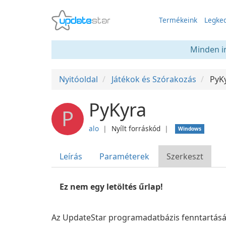
Termékeink
Legked
Minden in
Nyitóoldal
Játékok és Szórakozás
PyK
PyKyra
P
alo
❘
Nyílt forráskód
❘
Windows
Leírás
Paraméterek
Szerkeszt
Ez nem egy letöltés űrlap!
Az UpdateStar programadatbázis fenntartását 